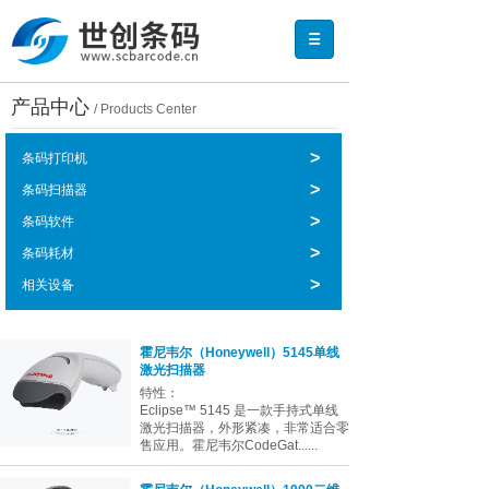
产品中心
/ Products Center
>
条码打印机
>
条码扫描器
>
条码软件
>
条码耗材
>
相关设备
霍尼韦尔（Honeywell）5145单线
激光扫描器
特性：
Eclipse™ 5145 是一款手持式单线
激光扫描器，外形紧凑，非常适合零
售应用。霍尼韦尔CodeGat......