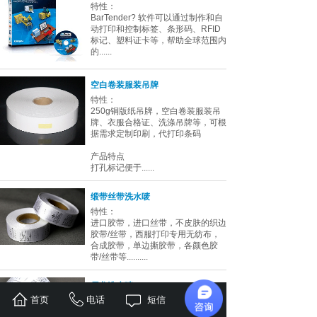
特性：
BarTender? 软件可以通过制作和自
动打印和控制标签、条形码、RFID
标记、塑料证卡等，帮助全球范围内
的......
空白卷装服装吊牌
特性：
250g铜版纸吊牌，空白卷装服装吊
牌、衣服合格证、洗涤吊牌等，可根
据需求定制印刷，代打印条码
产品特点
打孔标记便于......
缎带丝带洗水唛
特性：
进口胶带，进口丝带，不皮肤的织边
胶带/丝带，西服打印专用无纺布，
合成胶带，单边撕胶带，各颜色胶
带/丝带等..........
尼龙洗水唛
首页
电话
短信
地址
特性：
进口胶带，进口丝带，不皮肤的织边