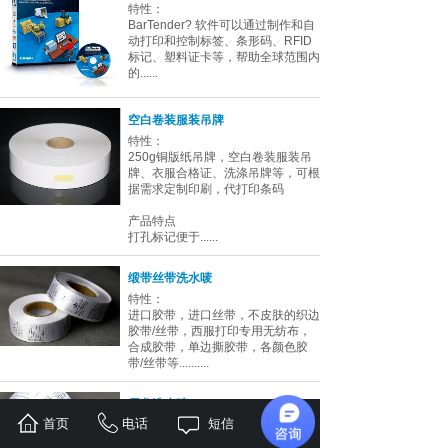
特性：
BarTender? 软件可以通过制作和自
动打印和控制标签、条形码、RFID
标记、塑料证卡等，帮助全球范围内
的......
空白卷装服装吊牌
特性：
250g铜版纸吊牌，空白卷装服装吊
牌、衣服合格证、洗涤吊牌等，可根
据需求定制印刷，代打印条码
产品特点
打孔标记便于......
缎带丝带洗水唛
特性：
进口胶带，进口丝带，不皮肤的织边
胶带/丝带，西服打印专用无纺布，
合成胶带，单边撕胶带，各颜色胶
带/丝带等..........
尼龙洗水唛
首页
电话
短信
地址
特性：
进口胶带，进口丝带，不皮肤的织边