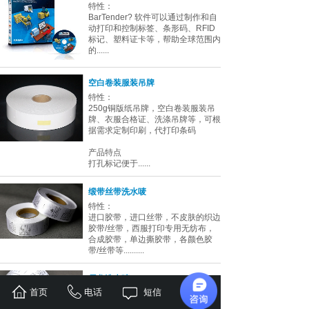
特性：
BarTender? 软件可以通过制作和自
动打印和控制标签、条形码、RFID
标记、塑料证卡等，帮助全球范围内
的......
空白卷装服装吊牌
特性：
250g铜版纸吊牌，空白卷装服装吊
牌、衣服合格证、洗涤吊牌等，可根
据需求定制印刷，代打印条码
产品特点
打孔标记便于......
缎带丝带洗水唛
特性：
进口胶带，进口丝带，不皮肤的织边
胶带/丝带，西服打印专用无纺布，
合成胶带，单边撕胶带，各颜色胶
带/丝带等..........
尼龙洗水唛
首页
电话
短信
地址
特性：
进口胶带，进口丝带，不皮肤的织边